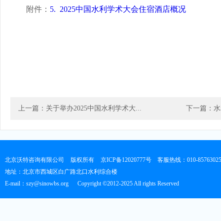
附件：
5. 2025中国水利学术大会住宿酒店概况
上一篇：关于举办2025中国水利学术大...
下一篇：水
北京沃特咨询有限公司
版权所有
京ICP备12020777号
客服热线：010-8576302
地址：北京市西城区白广路北口水利综合楼
E-mail：szy@sinowbs.org
Copyright ©2012-2025 All rights Reserved