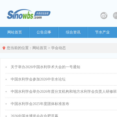
网站首页
公告启事
综合资讯
节水产业
您当前的位置：
网站首页
>
学会动态
关于举办2026中国水利学术大会的一号通知
中国水利学会参加2026中非水论坛
中国水利学会举办2026年度分支机构和地方水利学会负责人研修班
中国水利学会2025年度团体标准发布
2026中国水博览会在合肥开幕