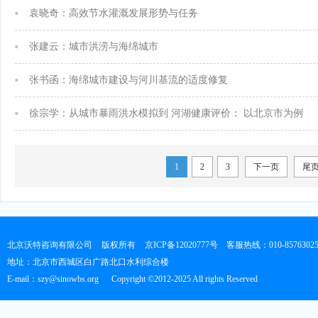
袁晓奇：高效节水灌溉发展形势与任务
张建云：城市洪涝与海绵城市
张书函：海绵城市建设与河川基流的适度修复
徐宗学：从城市暴雨洪水模拟到 河湖健康评价： 以北京市为例
1
2
3
下一页
尾
北京沃特咨询有限公司
版权所有
京ICP备12020777号
客服热线：010-8576302
地址：北京市西城区白广路北口水利综合楼
E-mail：szy@sinowbs.org
Copyright ©2012-2025 All rights Reserved